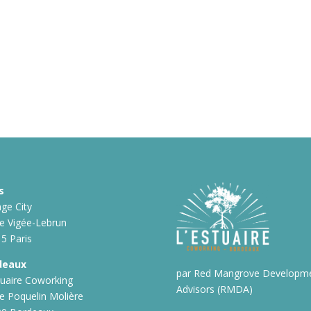
s
ge City
ue Vigée-Lebrun
5 Paris
deaux
par Red Mangrove Developm
tuaire Coworking
Advisors (RMDA)
ue Poquelin Molière