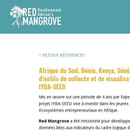
< RETOUR RÉFÉRENCES
Afrique du Sud, Bénin, Kenya, Sén
d’outils de collecte et
de visualis
IYBA-SEED
Mis en œuvre sur une période de 4 ans par Expert
projet IYBA-SEED vise à investir dans les jeunes
écosystèmes entrepreneuriaux en Afrique.
Red Mangrove
a été missionné pour développer 
données liées aux indicateurs du cadre logique d