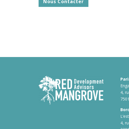
Nous Contacter
Pari
Enga
4, r
7501
Bor
L’es
4, r