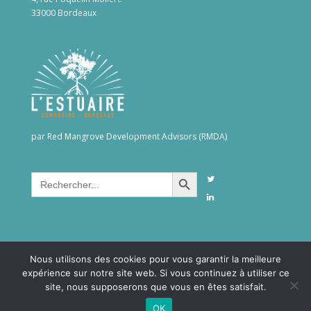
33000 Bordeaux
par Red Mangrove Development Advisors (RMDA)
Search Button
Search
for:
Nous utilisons des cookies pour vous garantir la meilleure
expérience sur notre site web. Si vous continuez à utiliser ce
site, nous supposerons que vous en êtes satisfait.
©2026RMDAgroup. All rights reserved -
Confidentialité &
OK
Mentions Légales
- Création site internet
YOSOY