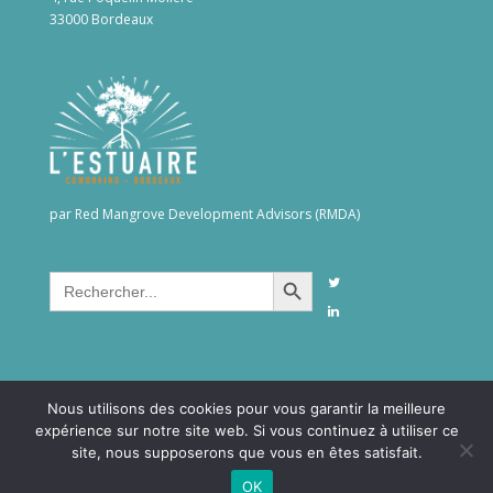
33000 Bordeaux
par Red Mangrove Development Advisors (RMDA)
Search Button
Search
for:
Nous utilisons des cookies pour vous garantir la meilleure
expérience sur notre site web. Si vous continuez à utiliser ce
site, nous supposerons que vous en êtes satisfait.
©2026RMDAgroup. All rights reserved -
Confidentialité &
OK
Mentions Légales
- Création site internet
YOSOY