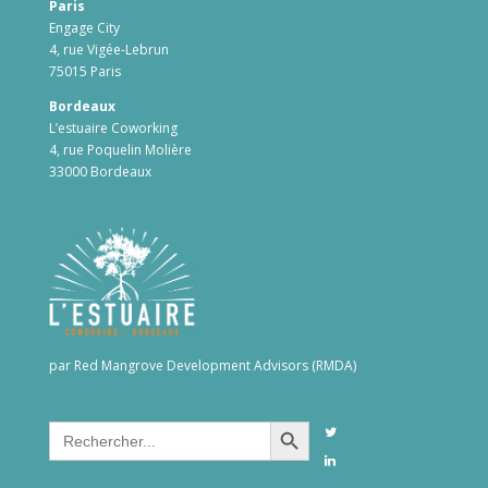
Paris
Engage City
4, rue Vigée-Lebrun
75015 Paris
Bordeaux
L’estuaire Coworking
4, rue Poquelin Molière
33000 Bordeaux
par Red Mangrove Development Advisors (RMDA)
Search Button
Search
for: