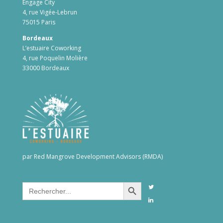
Engage City
4, rue Vigée-Lebrun
75015 Paris
Bordeaux
L’estuaire Coworking
4, rue Poquelin Molière
33000 Bordeaux
par Red Mangrove Development Advisors (RMDA)
Search Button
Search
for: