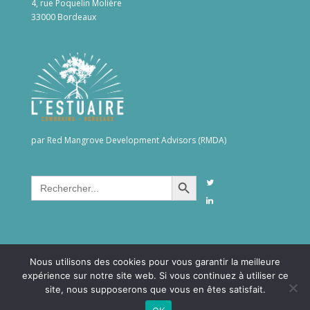
4, rue Poquelin Molière
33000 Bordeaux
par Red Mangrove Development Advisors (RMDA)
Search Button
Search
for:
Nous utilisons des cookies pour vous garantir la meilleure
expérience sur notre site web. Si vous continuez à utiliser ce
site, nous supposerons que vous en êtes satisfait.
©2026RMDAgroup. All rights reserved -
Confidentialité &