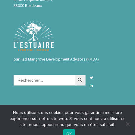
33000 Bordeaux
par Red Mangrove Development Advisors (RMDA)
Search Button
Search
for:
Nous utilisons des cookies pour vous garantir la meilleure
expérience sur notre site web. Si vous continuez à utiliser ce
site, nous supposerons que vous en êtes satisfait.
©2026RMDAgroup. All rights reserved -
Confidentialité &
OK
Mentions Légales
- Création site internet
YOSOY